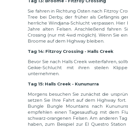
Tag 13: Broome - Fitzroy Crossing
Sie fahren in Richtung Osten nach Fitzroy Cr
Tree bei Derby, der früher als Gefängnis gen
herrliche Windjana-Schlucht verpassen. Hier 
Jahre alten Felsen. Anschließend fahren S
Crossing (nur mit 4wd möglich). Wenn Sie ei
Broome auf dem Highway bleiben.
Tag 14: Fitzroy Crossing - Halls Creek
Bevor Sie nach Halls Creek weiterfahren, sol
Geikie-Schlucht mit ihren steilen Klip
unternehmen.
Tag 15: Halls Creek - Kununurra
Morgens besuchen Sie zunächst die ursprüng
setzen Sie Ihre Fahrt auf dem Highway fort.
Bungle Bungle Mountains nach Kununurra
empfehlen einen Tagesausflug mit dem Fl
schwarz-orangenen Felsen. Am anderen Tag
haben, zum Beispiel zur El Questro Statio