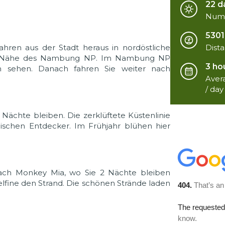
22 d
Numb
5301
Dist
hren aus der Stadt heraus in nordöstliche
der Nähe des Nambung NP. Im Nambung NP
3 ho
en sehen. Danach fahren Sie weiter nach
Avera
/ day
ächte bleiben. Die zerklüftete Küstenlinie
ndischen Entdecker. Im Frühjahr blühen hier
 nach Monkey Mia, wo Sie 2 Nächte bleiben
lfine den Strand. Die schönen Strände laden