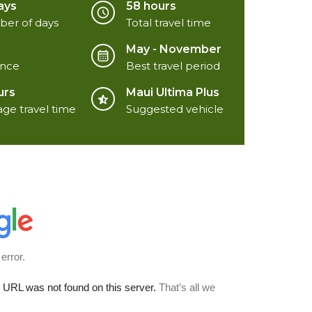
ays
58 hours
er of days
Total travel time
May - November
ance
Best travel period
urs
Maui Ultima Plus
ge travel time
Suggested vehicle