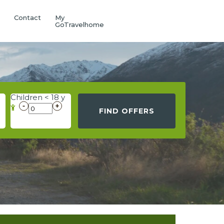
Q
Contact
My
GoTravelhome
Children < 18 y
FIND OFFERS