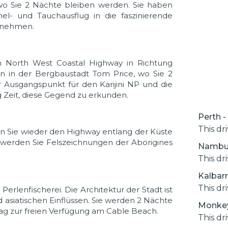
wo Sie 2 Nächte bleiben werden. Sie haben
l- und Tauchausflug in die faszinierende
ernehmen.
 North West Coastal Highway in Richtung
en in der Bergbaustadt Tom Price, wo Sie 2
 Ausgangspunkt für den Karijini NP und die
Zeit, diese Gegend zu erkunden.
Perth 
This dr
n Sie wieder den Highway entlang der Küste
 werden Sie Felszeichnungen der Aborigines
Nambun
This dr
Kalbar
This dr
lenfischerei. Die Architektur der Stadt ist
 asiatischen Einflüssen. Sie werden 2 Nächte
Monkey
ag zur freien Verfügung am Cable Beach.
This dr