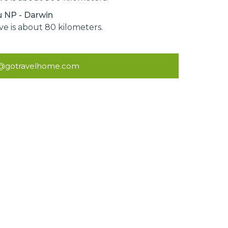
 NP - Darwin
ive is about 80 kilometers.
e@gotravelhome.com