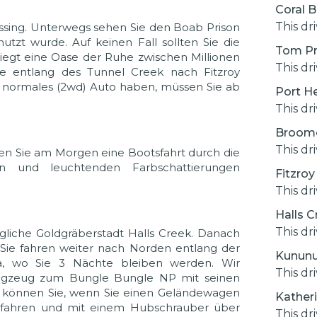
Coral B
This dr
ossing. Unterwegs sehen Sie den Boab Prison
utzt wurde. Auf keinen Fall sollten Sie die
Tom Pr
liegt eine Oase der Ruhe zwischen Millionen
This dr
ie entlang des Tunnel Creek nach Fitzroy
n normales (2wd) Auto haben, müssen Sie ab
Port H
This dr
Broome
This dr
lten Sie am Morgen eine Bootsfahrt durch die
pen und leuchtenden Farbschattierungen
Fitzroy
This dr
Halls C
This dr
liche Goldgräberstadt Halls Creek. Danach
 Sie fahren weiter nach Norden entlang der
Kununur
, wo Sie 3 Nächte bleiben werden. Wir
This dr
ugzeug zum Bungle Bungle NP mit seinen
 können Sie, wenn Sie einen Geländewagen
Kather
n fahren und mit einem Hubschrauber über
This dr